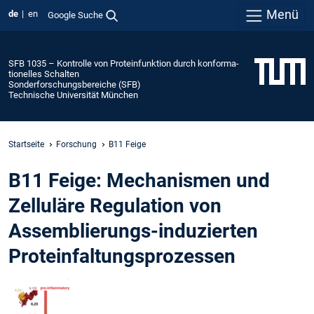
Menü
de
en
Google Suche
SFB 1035 – Kontrolle von Protein­funktion durch konforma­
tionelles Schalten
Sonderforschungsbereiche (SFB)
Technische Universität München
Startseite
Forschung
B11 Feige
B11 Feige: Mechanismen und
Zelluläre Regulation von
Assemblierungs-induzierten
Proteinfaltungsprozessen