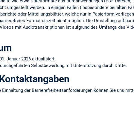
Inhalte wie etwa Dateiformate aus Büroanwendungen (PDF-Dateien), d
cht umgestellt werden. In einigen Fällen (insbesondere bei alten F
erichte oder Mitteilungsblätter, welche nur in Papierform vorliegen)
arrierefreies Format derzeit nicht möglich. Die Umstellung auf barrie
er Videos mit Audiotranskriptionen ist aufgrund des Umfangs des Vid
tum
01. Januar 2026 aktualisiert.
 durchgeführten Selbstbewertung mit Unterstützung durch Dritte.
 Kontaktangaben
 Einhaltung der Barrierefreiheitsanforderungen können Sie uns mitt