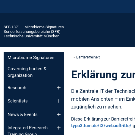
SFB 1371 – Microbiome Signatures
Sonderforschungsbereiche (SFB)
Technische Universität München
Microbiome Signatures
Barrierefreiheit
Governing bodies &
Erklärung zur
organization
Research
Die Zentrale IT der Technisc
mobilen Ansichten – im Ein
Scientists
zugänglich zu machen.
News & Events
Diese Erklärung zur Barrierefr
typo3.tum.de/t3/webauftritte/
g
Integrated Research
Training Group